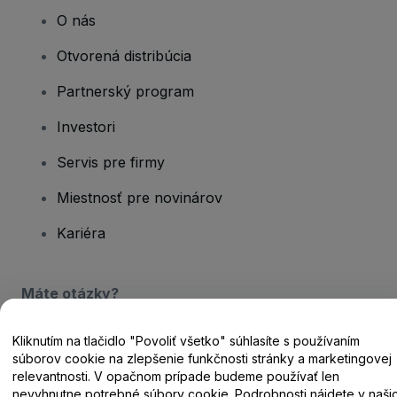
O nás
Otvorená distribúcia
Partnerský program
Investori
Servis pre firmy
Miestnosť pre novinárov
Kariéra
Máte otázky?
Centrum pomoci / Kontaktujte nás
Kliknutím na tlačidlo "Povoliť všetko" súhlasíte s používaním
súborov cookie na zlepšenie funkčnosti stránky a marketingovej
relevantnosti. V opačnom prípade budeme používať len
nevyhnutne potrebné súbory cookie. Podrobnosti nájdete v naši