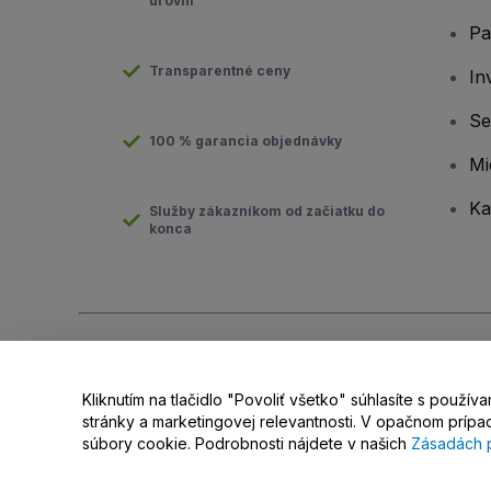
úrovni
Pa
Transparentné ceny
In
Se
100 % garancia objednávky
Mi
Ka
Služby zákazníkom od začiatku do
konca
Copyright © viagogo GmbH 2026
Údaje o spoločnosti
Používaním tejto webovej stránky vyjadrujete súhlas so
Zmluvn
Kliknutím na tlačidlo "Povoliť všetko" súhlasíte s použí
mobilné zariadenia
Do Not Share My Personal Information/Your
stránky a marketingovej relevantnosti. V opačnom prí
súbory cookie. Podrobnosti nájdete v našich
Zásadách 