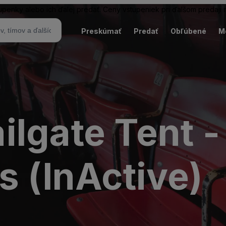
tupenky alebo ich ďalej predať. Ceny vstupeniek pri ďalšom predaji
Preskúmať
Predať
Obľúbené
M
lgate Tent -
s (InActive)