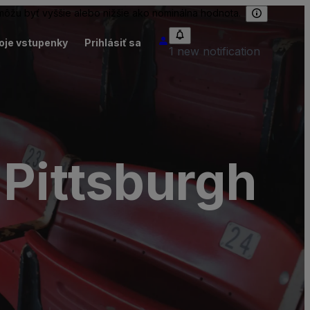
 môžu byť vyššie alebo nižšie ako nominálna hodnota.
oje vstupenky
Prihlásiť sa
1 new notification
 Pittsburgh