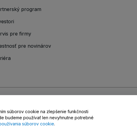
rtnerský program
vestori
rvis pre firmy
estnosť pre novinárov
riéra
ými podmienkami
,
Zásadami ochrany osobných údajov
,
Zásadami používan
vaním súborov cookie na zlepšenie funkčnosti
 Privacy Choices
pade budeme používať len nevyhnutne potrebné
používania súborov cookie
.