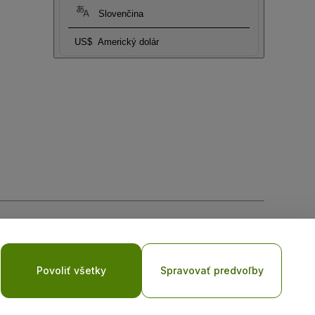
Slovenčina
US$
Americký dolár
ia súborov cookie
a
Zásadami ochrany osobných údajov pre
Povoliť všetky
Spravovať predvoľby