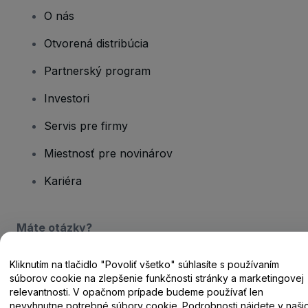
O nás
Otvorená distribúcia
Partnerský program
Investori
Servis pre firmy
Miestnosť pre novinárov
Kariéra
Máte otázky?
Centrum pomoci / Kontaktujte nás
Kliknutím na tlačidlo "Povoliť všetko" súhlasíte s používaním
súborov cookie na zlepšenie funkčnosti stránky a marketingovej
relevantnosti. V opačnom prípade budeme používať len
nevyhnutne potrebné súbory cookie. Podrobnosti nájdete v naši