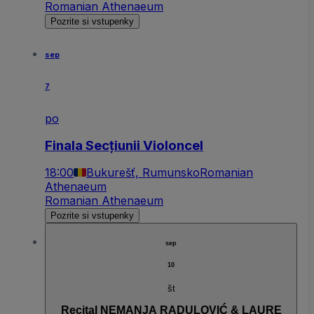
Romanian Athenaeum
Pozrite si vstupenky
sep
7
po
Finala Secțiunii Violoncel
18:00
Bukurešť, Rumunsko
Romanian
Athenaeum
Romanian Athenaeum
Pozrite si vstupenky
sep
10
št
Recital NEMANJA RADULOVIĆ & LAURE