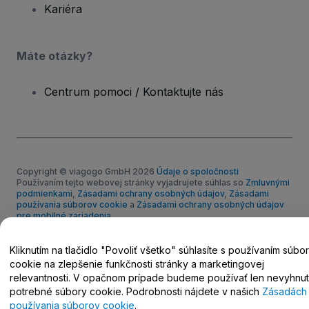
Kariéra
Máte otázky?
Centrum pomoci / Kontaktujte nás
Copyright © viagogo GmbH 2026
Údaje o spoločnosti
Používaním tejto webovej stránky vyjadrujete súhlas so
Zmluvnými
podmienkami
,
Zásadami ochrany osobných údajov
,
Zásadami
používania súborov cookie
a
Zásadami ochrany osobných údajov
pre mobilné zariadenia
Neposkytujte moje osobné údaje/vaše možnosti ochrany
osobných údajov.
Kliknutím na tlačidlo "Povoliť všetko" súhlasíte s používaním súbo
cookie na zlepšenie funkčnosti stránky a marketingovej
relevantnosti. V opačnom prípade budeme používať len nevyhnu
potrebné súbory cookie. Podrobnosti nájdete v našich
Zásadách
používania súborov cookie
.