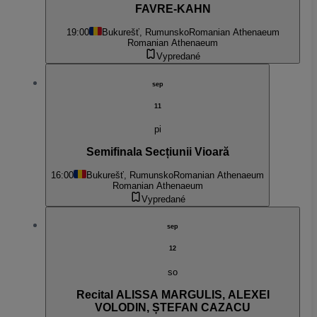
FAVRE-KAHN
19:00
Bukurešť, Rumunsko
Romanian Athenaeum
Romanian Athenaeum
Vypredané
sep
11
pi
Semifinala Secțiunii Vioară
16:00
Bukurešť, Rumunsko
Romanian Athenaeum
Romanian Athenaeum
Vypredané
sep
12
so
Recital ALISSA MARGULIS, ALEXEI
VOLODIN, ȘTEFAN CAZACU