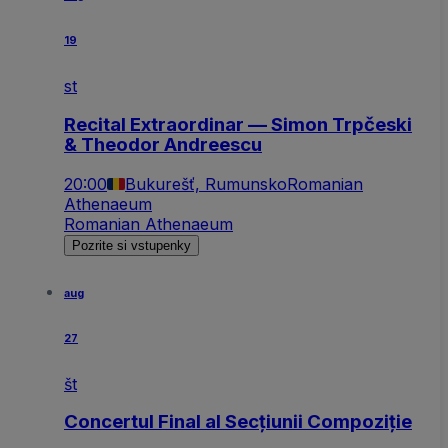
19
st
Recital Extraordinar — Simon Trpčeski
& Theodor Andreescu
20:00
Bukurešť, Rumunsko
Romanian
Athenaeum
Romanian Athenaeum
Pozrite si vstupenky
aug
27
št
Concertul Final al Secțiunii Compoziție