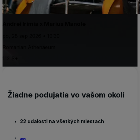
Andrei Irimia x Marius Manole
po, 28 sep 2026 • 19:30
Romanian Athenaeum
112 $+
Žiadne podujatia vo vašom okolí
22 udalosti na všetkých miestach
aug