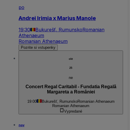
po
Andrei Irimia x Marius Manole
19:30
Bukurešť, Rumunsko
Romanian
Athenaeum
Romanian Athenaeum
Pozrite si vstupenky
okt
25
ne
Concert Regal Caritabil - Fundatia Regală
Margareta a României
19:00
Bukurešť, Rumunsko
Romanian Athenaeum
Romanian Athenaeum
Vypredané
nov