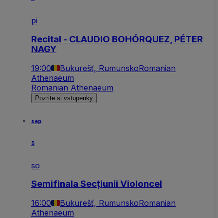
pi
Recital - CLAUDIO BOHÓRQUEZ, PÉTER
NAGY
19:00
Bukurešť, Rumunsko
Romanian
Athenaeum
Romanian Athenaeum
Pozrite si vstupenky
sep
5
so
Semifinala Secțiunii Violoncel
16:00
Bukurešť, Rumunsko
Romanian
Athenaeum