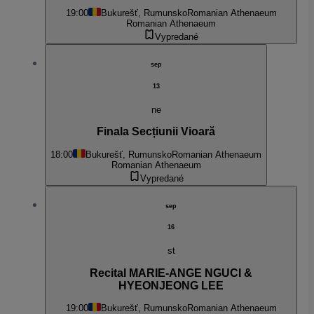
19:00
Bukurešť, Rumunsko
Romanian Athenaeum
Romanian Athenaeum
Vypredané
sep
13
ne
Finala Secțiunii Vioară
18:00
Bukurešť, Rumunsko
Romanian Athenaeum
Romanian Athenaeum
Vypredané
sep
16
st
Recital MARIE-ANGE NGUCI &
HYEONJEONG LEE
19:00
Bukurešť, Rumunsko
Romanian Athenaeum