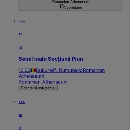
Romanian Athenaeum
Vypredané
sep
17
št
Semifinala Secțiunii Pian
16:00
Bukurešť, Rumunsko
Romanian
Athenaeum
Romanian Athenaeum
Pozrite si vstupenky
sep
18
pi