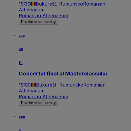
19:30
Bukurešť, Rumunsko
Romanian
Athenaeum
Romanian Athenaeum
Pozrite si vstupenky
aug
28
pi
Concertul final al Masterclassului
19:00
Bukurešť, Rumunsko
Romanian
Athenaeum
Romanian Athenaeum
Pozrite si vstupenky
sep
4