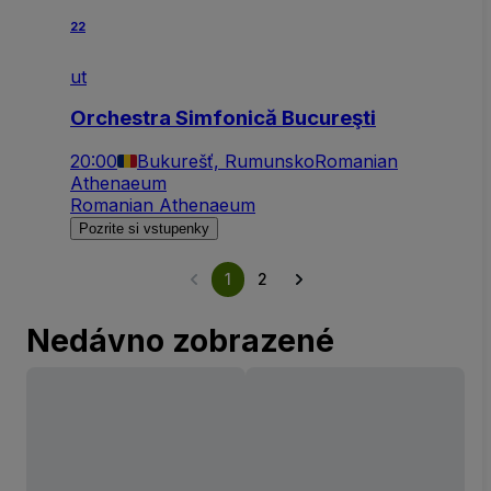
22
ut
Orchestra Simfonică Bucureşti
20:00
Bukurešť, Rumunsko
Romanian
Athenaeum
Romanian Athenaeum
Pozrite si vstupenky
1
2
Nedávno zobrazené