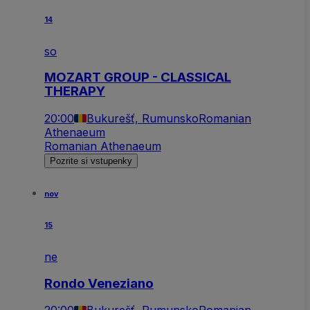
14
so
MOZART GROUP - CLASSICAL
THERAPY
20:00
Bukurešť, Rumunsko
Romanian
Athenaeum
Romanian Athenaeum
Pozrite si vstupenky
nov
15
ne
Rondo Veneziano