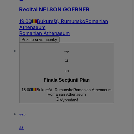
Recital NELSON GOERNER
19:00
Bukurešť, Rumunsko
Romanian
Athenaeum
Romanian Athenaeum
Pozrite si vstupenky
sep
19
so
Finala Secțiunii Pian
18:00
Bukurešť, Rumunsko
Romanian Athenaeum
Romanian Athenaeum
Vypredané
sep
28