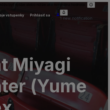
 môžu byť vyššie alebo nižšie ako nominálna hodnota.
oje vstupenky
Prihlásiť sa
1 new notification
t Miyagi
nter (Yume
ex