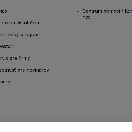
nás
Centrum pomoci / Kon
nás
vorená distribúcia
rtnerský program
vestori
rvis pre firmy
estnosť pre novinárov
riéra
ými podmienkami
,
Zásadami ochrany osobných údajov
,
Zásadami používan