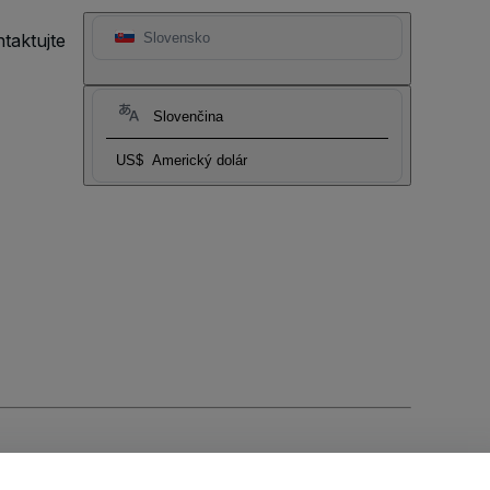
taktujte
Slovensko
Slovenčina
US$
Americký dolár
ia súborov cookie
a
Zásadami ochrany osobných údajov pre