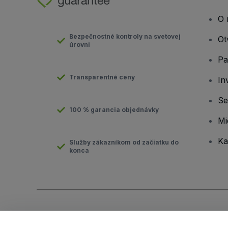
O 
Bezpečnostné kontroly na svetovej
Ot
úrovni
Pa
Transparentné ceny
In
Se
100 % garancia objednávky
Mi
Ka
Služby zákazníkom od začiatku do
konca
Copyright © viagogo GmbH 2026
Údaje o spoločnosti
Používaním tejto webovej stránky vyjadrujete súhlas so
Zmluvn