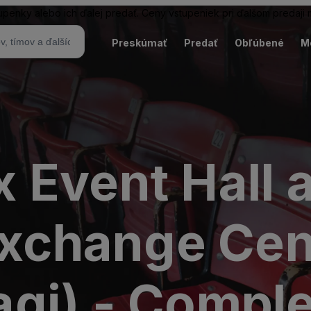
tupenky alebo ich ďalej predať. Ceny vstupeniek pri ďalšom predaji
Preskúmať
Predať
Obľúbené
M
 Event Hall a
 Exchange Ce
gi) - Compl