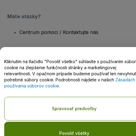
Máte otázky?
Centrum pomoci / Kontaktujte nás
Kliknutím na tlačidlo "Povoliť všetko" súhlasíte s používaním súbo
Copyright © viagogo GmbH 2026
Údaje o spoločnosti
cookie na zlepšenie funkčnosti stránky a marketingovej
Používaním tejto webovej stránky vyjadrujete súhlas so
Zmluvnými
relevantnosti. V opačnom prípade budeme používať len nevyhnu
podmienkami
,
Zásadami ochrany osobných údajov
,
Zásadami
potrebné súbory cookie. Podrobnosti nájdete v našich
Zásadách
používania súborov cookie
a
Zásadami ochrany osobných údajov
používania súborov cookie
.
pre mobilné zariadenia
Neposkytujte moje osobné údaje/vaše možnosti ochrany
osobných údajov.
Spravovať predvoľby
Povoliť všetky