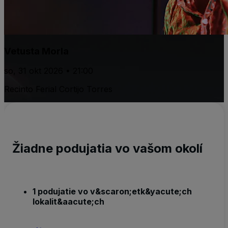
Vetusta Morla
so, 31 okt 2026 • 21:00
Recinto Ferial Cortijo Torres
Žiadne podujatia vo vašom okolí
1 podujatie vo v&scaron;etk&yacute;ch
lokalit&aacute;ch