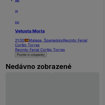
okt
31
so
Vetusta Morla
21:00
Malaga, Španielsko
Recinto Ferial
Cortijo Torres
Recinto Ferial Cortijo Torres
Pozrite si vstupenky
Nedávno zobrazené