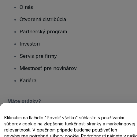
O nás
Otvorená distribúcia
Partnerský program
Investori
Servis pre firmy
Miestnosť pre novinárov
Kariéra
Máte otázky?
Centrum pomoci / Kontaktujte nás
Kliknutím na tlačidlo "Povoliť všetko" súhlasíte s používaním
súborov cookie na zlepšenie funkčnosti stránky a marketingovej
relevantnosti. V opačnom prípade budeme používať len
nevyhnutne potrebné súbory cookie. Podrobnosti nájdete v naši