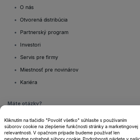
O nás
Otvorená distribúcia
Partnerský program
Investori
Servis pre firmy
Miestnosť pre novinárov
Kariéra
Máte otázky?
Centrum pomoci / Kontaktujte nás
Kliknutím na tlačidlo "Povoliť všetko" súhlasíte s používaním
súborov cookie na zlepšenie funkčnosti stránky a marketingovej
relevantnosti. V opačnom prípade budeme používať len
nevyhnutne potrebné súbory cookie. Podrobnosti nájdete v naši