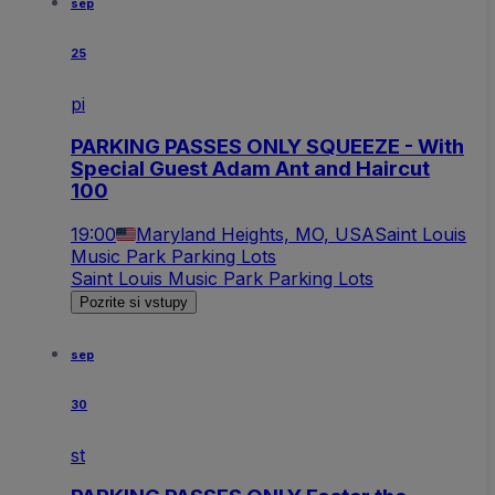
sep
25
pi
PARKING PASSES ONLY SQUEEZE - With
Special Guest Adam Ant and Haircut
100
19:00
Maryland Heights, MO, USA
Saint Louis
Music Park Parking Lots
Saint Louis Music Park Parking Lots
Pozrite si vstupy
sep
30
st