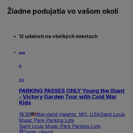
Žiadne podujatia vo vašom okolí
12 udalosti na všetkých miestach
aug
8
so
PARKING PASSES ONLY Young the Giant
- Victory Garden Tour with Cold War
Kids
18:30
Maryland Heights, MO, USA
Saint Louis
Music Park Parking Lots
Saint Louis Music Park Parking Lots
Tento víkend