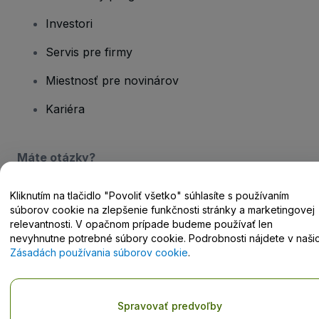
Investori
Servis pre firmy
Miestnosť pre novinárov
Kariéra
Máte otázky?
Centrum pomoci / Kontaktujte nás
Kliknutím na tlačidlo "Povoliť všetko" súhlasíte s používaním
súborov cookie na zlepšenie funkčnosti stránky a marketingovej
relevantnosti. V opačnom prípade budeme používať len
nevyhnutne potrebné súbory cookie. Podrobnosti nájdete v naši
Zásadách používania súborov cookie
.
Copyright © viagogo GmbH 2026
Údaje o spoločnosti
Používaním tejto webovej stránky vyjadrujete súhlas so
Zmluvnými
podmienkami
,
Zásadami ochrany osobných údajov
,
Zásadami
Spravovať predvoľby
používania súborov cookie
a
Zásadami ochrany osobných údajov