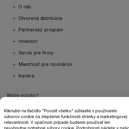
O nás
Otvorená distribúcia
Partnerský program
Investori
Servis pre firmy
Miestnosť pre novinárov
Kariéra
Máte otázky?
Centrum pomoci / Kontaktujte nás
Kliknutím na tlačidlo "Povoliť všetko" súhlasíte s používaním
súborov cookie na zlepšenie funkčnosti stránky a marketingovej
relevantnosti. V opačnom prípade budeme používať len
nevyhnutne potrebné súbory cookie. Podrobnosti nájdete v naši