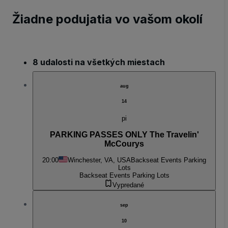
Žiadne podujatia vo vašom okolí
8 udalosti na všetkých miestach
aug
14
pi
PARKING PASSES ONLY The Travelin'
McCourys
20:00
Winchester, VA, USA
Backseat Events Parking
Lots
Backseat Events Parking Lots
Vypredané
sep
10