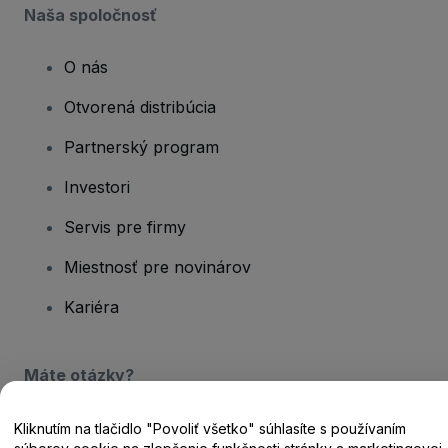
Naša spoločnosť
O nás
Otvorená distribúcia
Partnerský program
Investori
Servis pre firmy
Miestnosť pre novinárov
Kariéra
Máte otázky?
Centrum pomoci / Kontaktujte nás
Kliknutím na tlačidlo "Povoliť všetko" súhlasíte s používaním