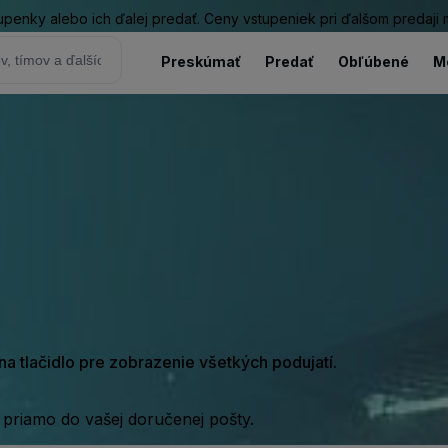
tupenky alebo ich ďalej predať. Ceny vstupeniek pri ďalšom predaji
Preskúmať
Predať
Obľúbené
M
e na tlačidlo pre zobrazenie všetkých podujatí.
 priamo do vašej doručenej pošty.