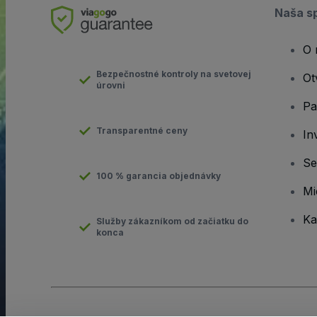
Naša s
O 
Bezpečnostné kontroly na svetovej
Ot
úrovni
Pa
Transparentné ceny
In
Se
100 % garancia objednávky
Mi
Ka
Služby zákazníkom od začiatku do
konca