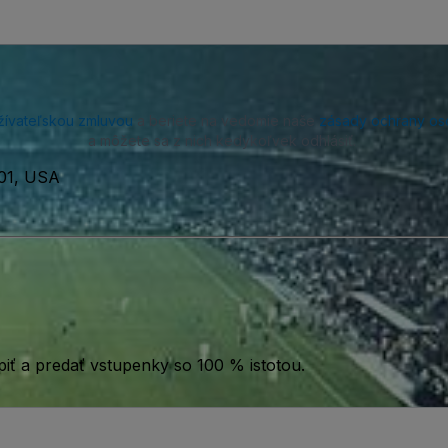
žívateľskou zmluvou
a beriete na vedomie naše
zásady ochrany os
a môžete sa z nich kedykoľvek odhlásiť.
101, USA
iť a predať vstupenky so 100 % istotou.