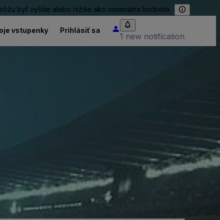
 môžu byť vyššie alebo nižšie ako nominálna hodnota.
oje vstupenky
Prihlásiť sa
1 new notification