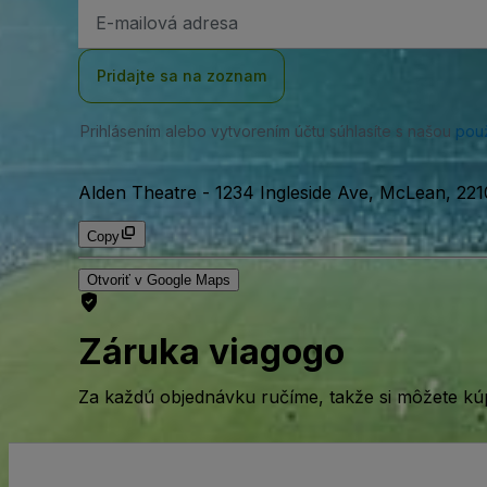
E-
mailová
adresa
Pridajte sa na zoznam
Prihlásením alebo vytvorením účtu súhlasíte s našou
pou
Alden Theatre
-
1234 Ingleside Ave, McLean, 22
Copy
Otvoriť v Google Maps
Záruka viagogo
Za každú objednávku ručíme, takže si môžete kúp