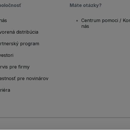
poločnosť
Máte otázky?
nás
Centrum pomoci / Kon
nás
vorená distribúcia
rtnerský program
vestori
rvis pre firmy
estnosť pre novinárov
riéra