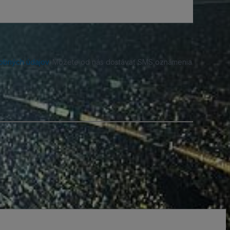
obných údajov
. Môžete od nás dostávať SMS oznámenia