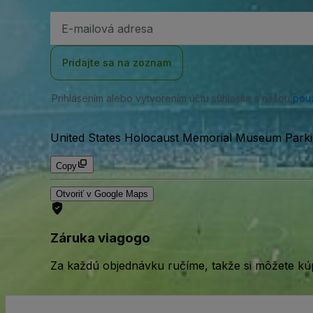
E-
mailová
adresa
Pridajte sa na zoznam
Prihlásením alebo vytvorením účtu súhlasíte s našou
pou
United States Holocaust Memorial Museum Parkin
Copy
Otvoriť v Google Maps
Záruka viagogo
Za každú objednávku ručíme, takže si môžete kúp