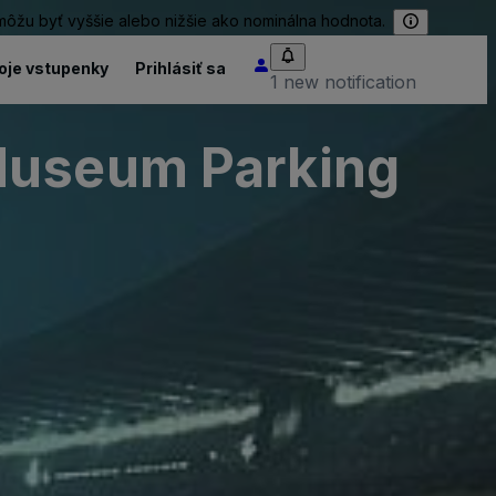
 môžu byť vyššie alebo nižšie ako nominálna hodnota.
oje vstupenky
Prihlásiť sa
1 new notification
Museum Parking