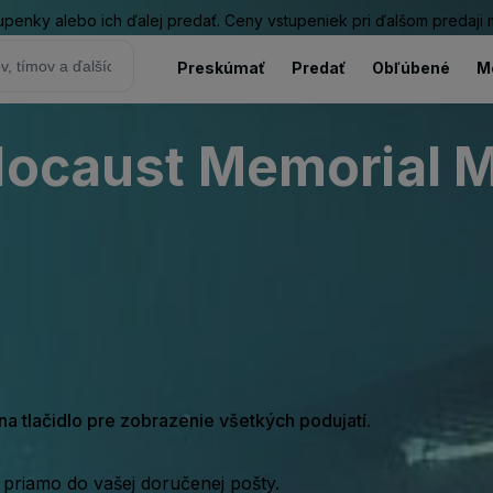
tupenky alebo ich ďalej predať. Ceny vstupeniek pri ďalšom predaji
Preskúmať
Predať
Obľúbené
M
olocaust Memorial 
e na tlačidlo pre zobrazenie všetkých podujatí.
 priamo do vašej doručenej pošty.