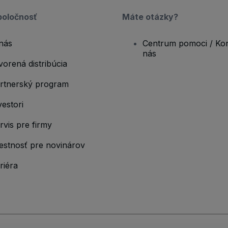
poločnosť
Máte otázky?
nás
Centrum pomoci / Kon
nás
vorená distribúcia
rtnerský program
vestori
rvis pre firmy
estnosť pre novinárov
riéra