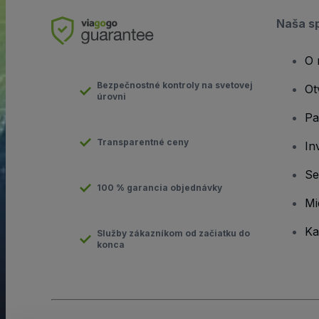
Naša s
O 
Bezpečnostné kontroly na svetovej
Ot
úrovni
Pa
Transparentné ceny
In
Se
100 % garancia objednávky
Mi
Ka
Služby zákazníkom od začiatku do
konca