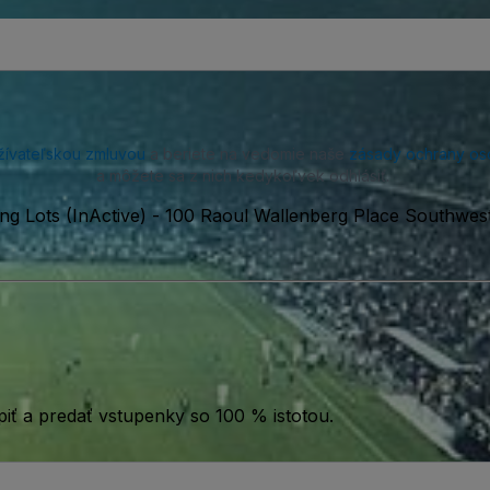
žívateľskou zmluvou
a beriete na vedomie naše
zásady ochrany os
a môžete sa z nich kedykoľvek odhlásiť.
g Lots (InActive)
-
100 Raoul Wallenberg Place Southwes
iť a predať vstupenky so 100 % istotou.