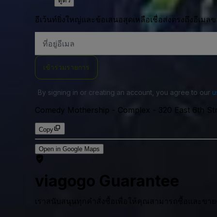
ดูตั๋ว
อีเว้นท์ยิ่งใหญ่และข้อเสนอสุดเหลือเชื่อส่งตรงถึงอีเมล
ที่
อยู่
อีเมล
เข้าร่วมรายการ
By signing in or creating an account, you agree to our
u
Comedy Mothership - Complex
-
320 East 6th St
Copy
Open in Google Maps
viagogo Guarantee
เราสนับสนุนทุกคําสั่งซื้อเพื่อให้คุณสามารถซื้อและขาย