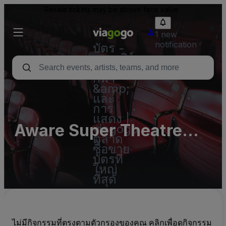
Resale tickets may be above face value.
1 new
notification
บัตร -
คอนเสิร์ต
บัตร
กีฬา
&amp;
และ
การ
แสดง |
Aware Super Theatre
viagogo
ตลาด
(InActive)
ซื้อขาย
บัตรที่
ใหญ่
ที่สุด
ไม่มีกิจกรรมที่ตรงตามตัวกรองของคุณ คลิกเพื่อดูกิจกรรม