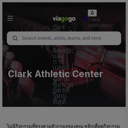
Resale tickets may be above face value.
1 new
notification
บัตร -
คอนเสิร์ต
บัตร
กีฬา
&amp;
และ
การ
แสดง |
Clark Athletic Center
viagogo
ตลาด
ซื้อขาย
บัตรที่
ใหญ่
ที่สุด
ไม่มีกิจกรรมที่ตรงตามตัวกรองของคุณ คลิกเพื่อดูกิจกรรม