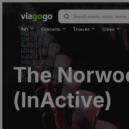
เราคือแหล่งซื้อขายแล
บัตร -
กีฬา
Concerts
โรงละคร
Cities
คอนเสิร์ต
บัตรกีฬา
&amp;
และการ
แสดง |
viagogo
The Norwoo
ตลาดซื้อ
ขายบัตรที่
ใหญ่ที่สุด
(InActive)