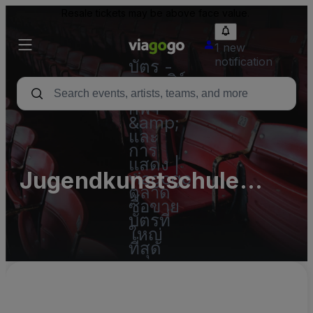
Resale tickets may be above face value.
1 new
notification
บัตร -
คอนเสิร์ต
บัตร
กีฬา
&amp;
และ
การ
แสดง |
Jugendkunstschule
viagogo
ตลาด
buntich
ซื้อขาย
บัตรที่
ใหญ่
ที่สุด