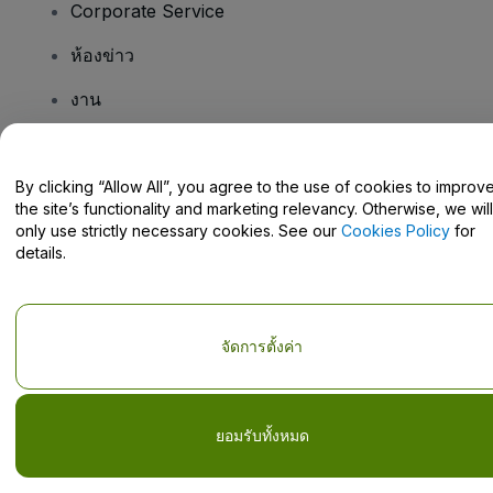
Corporate Service
ห้องข่าว
งาน
มีคําถามไหม
By clicking “Allow All”, you agree to the use of cookies to improv
the site’s functionality and marketing relevancy. Otherwise, we will
Help Centre / Contact Us
only use strictly necessary cookies. See our
Cookies Policy
for
details.
จัดการตั้งค่า
ลิขสิทธิ์ © viagogo GmbH 2026
รายละเอียดบริษัท
การใช้เว็บไซต์นี้ถือเป็นการยอมรับใน
ข้อตกลงและเงื่อนไข
และ
นโยบายความ
เป็นส่วนตัว
และ
นโยบายคุกกี้
และ
นโยบายความเป็นส่วนตัวบนมือถือ
ห้ามแชร์ข้อมูลส่วนบุคคลของฉัน/ทางเลือกเกี่ยวกับความเป็นส่วนตัวของคุณ
ยอมรับทั้งหมด