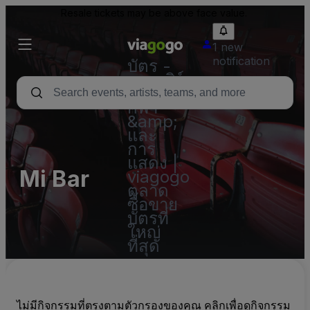
Resale tickets may be above face value.
1 new
notification
บัตร -
คอนเสิร์ต
บัตร
กีฬา
&amp;
และ
การ
แสดง |
Mi Bar
viagogo
ตลาด
ซื้อขาย
บัตรที่
ใหญ่
ที่สุด
ไม่มีกิจกรรมที่ตรงตามตัวกรองของคุณ คลิกเพื่อดูกิจกรรม