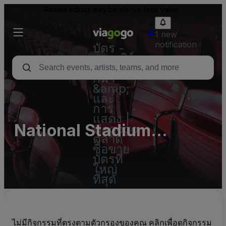
Resale tickets may be above face value.
1 new
notification
บัตร -
คอนเสิร์ต
บัตร
กีฬา
&amp;
และ
การ
แสดง |
National Stadium
viagogo
ตลาด
(InActive)
ซื้อขาย
บัตรที่
ใหญ่
ที่สุด
ไม่มีกิจกรรมที่ตรงตามตัวกรองของคุณ คลิกเพื่อดูกิจกรรม