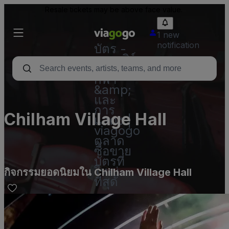
Resale tickets may be above face value.
1 new
notification
บัตร -
คอนเสิร์ต
บัตร
กีฬา
&amp;
และ
การ
Chilham Village Hall
แสดง |
viagogo
ตลาด
ซื้อขาย
บัตรที่
ใหญ่
กิจกรรมยอดนิยมใน Chilham Village Hall
ที่สุด