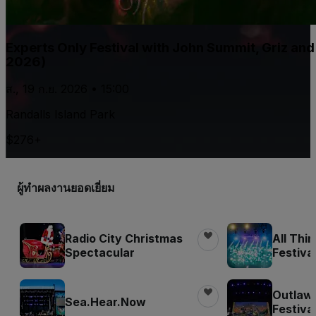
Experts Only Festival with John Summit, Griz an
2026)
ส., 19 ก.ย. 2026 • 15:00
Randalls Island Park
$276+
ผู้ทำผลงานยอดเยี่ยม
Radio City Christmas
All Thi
Spectacular
Festiva
Outlaw
Sea.Hear.Now
Festiva