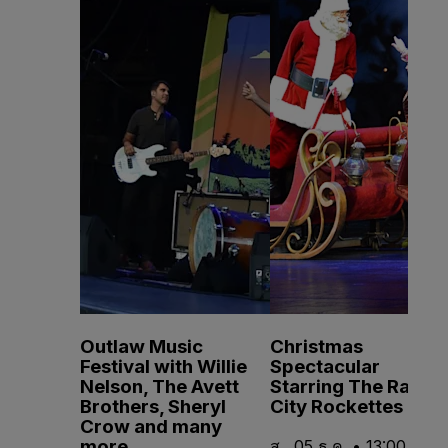
Outlaw Music
Christmas
Festival with Willie
Spectacular
Nelson, The Avett
Starring The Radio
Brothers, Sheryl
City Rockettes
Crow and many
more
ส., 05 ธ.ค. • 13:00