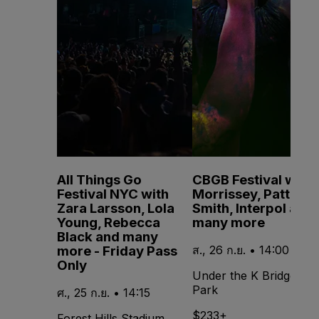
All Things Go
CBGB Festival with
Festival NYC with
Morrissey, Patti
Zara Larsson, Lola
Smith, Interpol and
Young, Rebecca
many more
Black and many
more - Friday Pass
ส., 26 ก.ย. • 14:00
Only
Under the K Bridge
Park
ศ., 25 ก.ย. • 14:15
$233+
Forest Hills Stadium