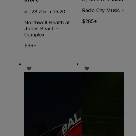
Radio City Music Hall
ศ., 28 ส.ค. • 15:20
$285+
Northwell Health at
Jones Beach -
Complex
$39+