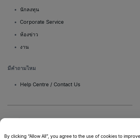
นักลงทุน
Corporate Service
ห้องข่าว
งาน
มีคําถามไหม
Help Centre / Contact Us
ลิขสิทธิ์ © viagogo GmbH 2026
รายละเอียดบริษัท
การใช้เว็บไซต์นี้ถือเป็นการยอมรับใน
ข้อตกลงและเงื่อนไข
และ
นโยบายความ
เป็นส่วนตัว
และ
นโยบายคุกกี้
และ
นโยบายความเป็นส่วนตัวบนมือถือ
By clicking “Allow All”, you agree to the use of cookies to improv
ห้ามแชร์ข้อมูลส่วนบุคคลของฉัน/ทางเลือกเกี่ยวกับความเป็นส่วนตัวของคุณ