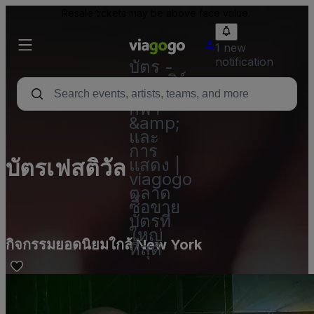
Resale tickets may be above face value.
1 new
notification
บัตร -
คอนเสิร์ต
บัตร
กีฬา
&amp;
และ
การ
บัตรเฟสติวัล
แสดง |
viagogo
ตลาด
ซื้อขาย
บัตรที่
ใหญ่
กิจกรรมยอดนิยมใกล้ New York
ที่สุด