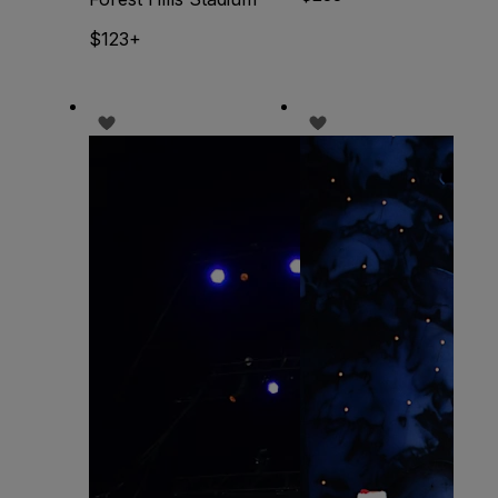
$123+