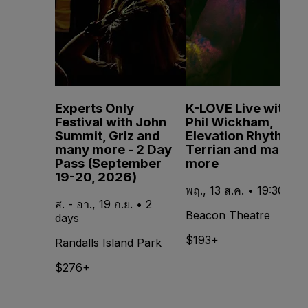
Experts Only
K-LOVE Live with
Festival with John
Phil Wickham,
Summit, Griz and
Elevation Rhythm,
many more - 2 Day
Terrian and many
Pass (September
more
19-20, 2026)
พฤ., 13 ส.ค. • 19:30
ส. - อา., 19 ก.ย. • 2
Beacon Theatre
days
$193+
Randalls Island Park
$276+