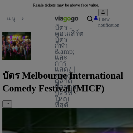
Resale tickets may be above face value.
เมนู
1 new
notification
บัตร -
คอนเสิร์ต
บัตร
กีฬา
&amp;
และ
การ
แสดง |
บัตร Melbourne International
viagogo
ตลาด
Comedy Festival (MICF)
ซื้อขาย
บัตรที่
ใหญ่
ที่สุด