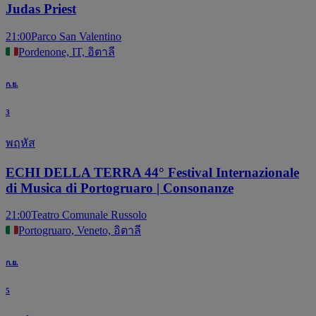
Judas Priest
21:00
Parco San Valentino
Pordenone, IT, อิตาลี
ก.ย.
3
พฤหัส
ECHI DELLA TERRA 44° Festival Internazionale
di Musica di Portogruaro | Consonanze
21:00
Teatro Comunale Russolo
Portogruaro, Veneto, อิตาลี
ก.ย.
5