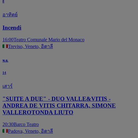
8
อาทิตย์
Incendi
16:00
Teatro Comunale Mario del Monaco
Treviso, Veneto, อิตาลี
พ.ย.
14
เสาร์
"SUITE A DUE" - DUO VALLE&VITIS -
ANDREA DE VITIS CHITARRA, SIMONE
VALLEROTONDA LIUTO
20:30
Barco Teatro
Padova, Veneto, อิตาลี