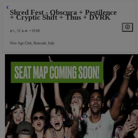
Shred Fest - Obscura + Pestilence
+ Cryptic Shift + Thus + DVRK
อา., 31 ม.ค. • 19:00
New Age Club
,
Roncade, Italy