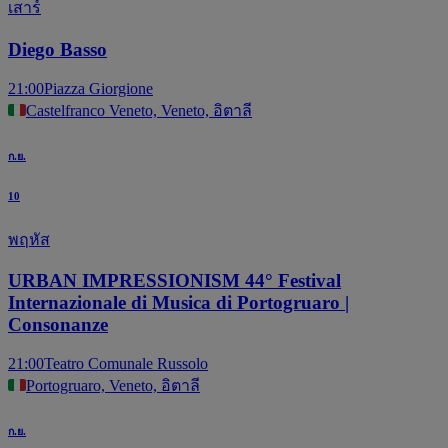
เสาร์
Diego Basso
21:00
Piazza Giorgione
Castelfranco Veneto, Veneto, อิตาลี
ก.ย.
10
พฤหัส
URBAN IMPRESSIONISM 44° Festival
Internazionale di Musica di Portogruaro |
Consonanze
21:00
Teatro Comunale Russolo
Portogruaro, Veneto, อิตาลี
ก.ย.