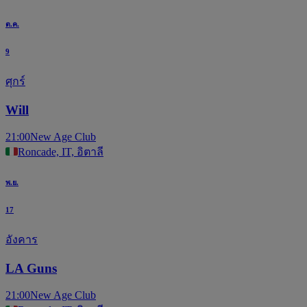
ต.ค.
9
ศุกร์
Will
21:00
New Age Club
Roncade, IT, อิตาลี
พ.ย.
17
อังคาร
LA Guns
21:00
New Age Club