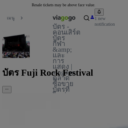
Resale tickets may be above face value.
เมนู
1 new
notification
บัตร -
คอนเสิร์ต
บัตร
กีฬา
&amp;
และ
การ
แสดง |
บัตร Fuji Rock Festival
viagogo
ตลาด
ซื้อขาย
บัตรที่
ใหญ่
ที่สุด