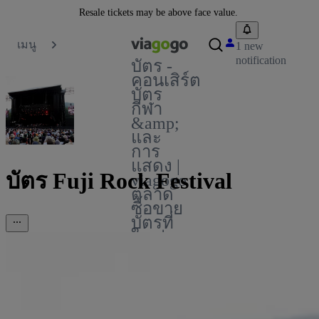
Resale tickets may be above face value.
เมนู
1 new
notification
บัตร -
คอนเสิร์ต
บัตร
กีฬา
&amp;
และ
การ
แสดง |
บัตร Fuji Rock Festival
viagogo
ตลาด
ซื้อขาย
บัตรที่
ใหญ่
ที่สุด