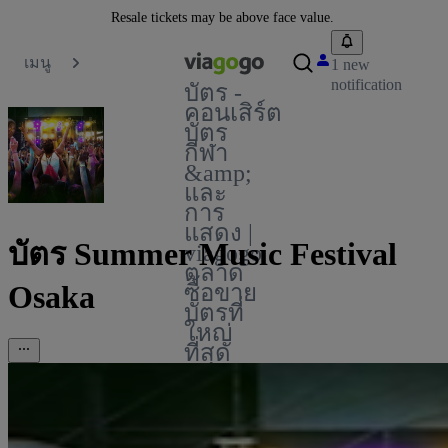
Resale tickets may be above face value.
เมนู
1 new
notification
บัตร -
คอนเสิร์ต
บัตร
กีฬา
&amp;
และ
การ
แสดง |
บัตร Summer Music Festival
viagogo
ตลาด
Osaka
ซื้อขาย
บัตรที่
ใหญ่
ที่สุด