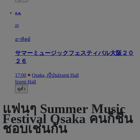
ส.ค.
23
อาทิตย์
サマーミュージックフェスティバル大阪２０
２６
17:00
Osaka, ญี่ปุ่น
Izumi Hall
Izumi Hall
ดูตั๋ว
แฟนๆ Summer Music
Festival Osaka คนก็ชื่น
ชอบเช่นกัน