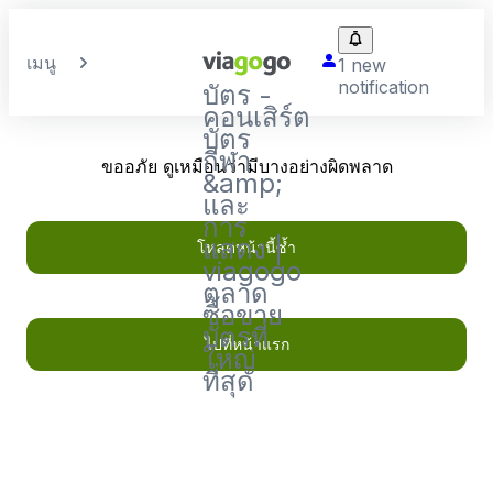
เมนู
1 new
notification
บัตร -
คอนเสิร์ต
บัตร
กีฬา
ขออภัย ดูเหมือนว่ามีบางอย่างผิดพลาด
&amp;
และ
การ
แสดง |
โหลดหน้านี้ซ้ำ
viagogo
ตลาด
ซื้อขาย
บัตรที่
ไปที่หน้าแรก
ใหญ่
ที่สุด