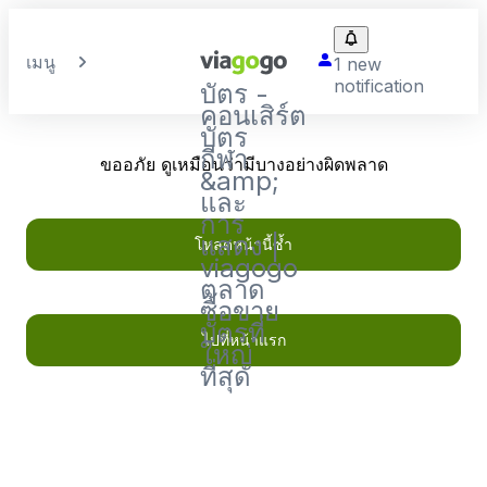
เมนู
1 new
notification
บัตร -
คอนเสิร์ต
บัตร
กีฬา
ขออภัย ดูเหมือนว่ามีบางอย่างผิดพลาด
&amp;
และ
การ
แสดง |
โหลดหน้านี้ซ้ำ
viagogo
ตลาด
ซื้อขาย
บัตรที่
ไปที่หน้าแรก
ใหญ่
ที่สุด