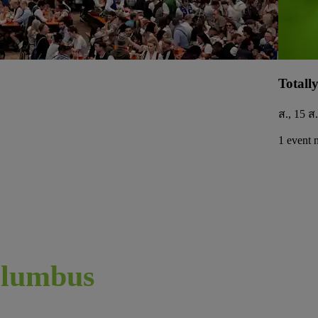
Totall
ส., 15 ส
1 event 
lumbus