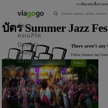
เราคือแหล่งซื้อขายแล
บัตร Summer Jazz Fest
บัตร -
คอนเสิร์ต
บัตรกีฬา
There aren’t any 
&amp;
Follow Summer Jazz Festiva
และการ
Follow
แสดง |
viagogo
ตลาดซื้อ
ขายบัตรที่
ใหญ่ที่สุด