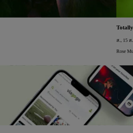
Totall
ส., 15 ส
Rose Mus