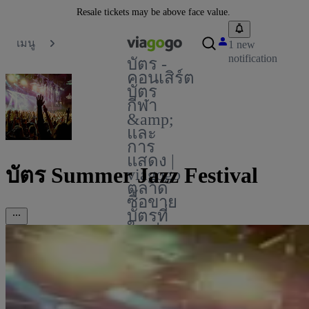
Resale tickets may be above face value.
เมนู
1 new
notification
บัตร -
คอนเสิร์ต
บัตร
กีฬา
&amp;
และ
การ
แสดง |
บัตร Summer Jazz Festival
viagogo
ตลาด
ซื้อขาย
บัตรที่
ใหญ่
ที่สุด