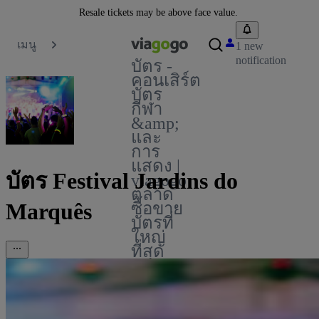
Resale tickets may be above face value.
เมนู
1 new
notification
บัตร -
คอนเสิร์ต
บัตร
กีฬา
&amp;
และ
การ
แสดง |
บัตร Festival Jardins do
viagogo
ตลาด
Marquês
ซื้อขาย
บัตรที่
ใหญ่
ที่สุด