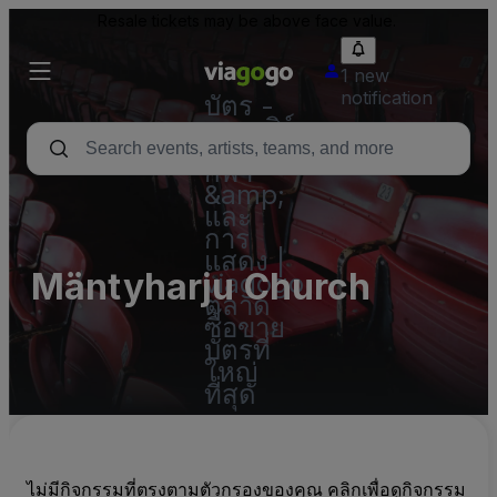
Resale tickets may be above face value.
1 new
notification
บัตร -
คอนเสิร์ต
บัตร
กีฬา
&amp;
และ
การ
แสดง |
Mäntyharju Church
viagogo
ตลาด
ซื้อขาย
บัตรที่
ใหญ่
ที่สุด
ไม่มีกิจกรรมที่ตรงตามตัวกรองของคุณ คลิกเพื่อดูกิจกรรม