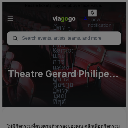
Resale tickets may be above face value.
1 new
notification
บัตร -
คอนเสิร์ต
บัตร
กีฬา
&amp;
และ
การ
แสดง |
Theatre Gerard Philipe -
viagogo
ตลาด
Montpellier
ซื้อขาย
บัตรที่
ใหญ่
ที่สุด
ไม่มีกิจกรรมที่ตรงตามตัวกรองของคุณ คลิกเพื่อดูกิจกรรม