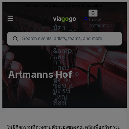
Resale tickets may be above face value.
1 new
notification
บัตร -
คอนเสิร์ต
บัตร
กีฬา
&amp;
และ
การ
แสดง |
Artmanns Hof
viagogo
ตลาด
ซื้อขาย
บัตรที่
ใหญ่
ที่สุด
ไม่มีกิจกรรมที่ตรงตามตัวกรองของคุณ คลิกเพื่อดูกิจกรรม