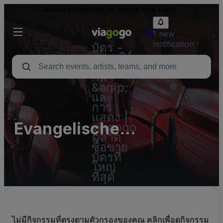
Resale tickets may be above face value.
1 new
notification
บัตร -
คอนเสิร์ต
บัตร
กีฬา
&amp;
และ
การ
แสดง |
Evangelische
viagogo
ตลาด
Antholianus Kirche
ซื้อขาย
บัตรที่
ใหญ่
ที่สุด
ไม่มีกิจกรรมที่ตรงตามตัวกรองของคุณ คลิกเพื่อดูกิจกรรม