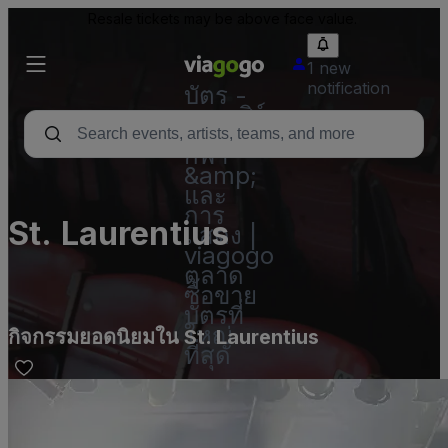
Resale tickets may be above face value.
1 new
notification
บัตร -
คอนเสิร์ต
บัตร
กีฬา
&amp;
และ
การ
St. Laurentius
แสดง |
viagogo
ตลาด
ซื้อขาย
บัตรที่
ใหญ่
กิจกรรมยอดนิยมใน St. Laurentius
ที่สุด