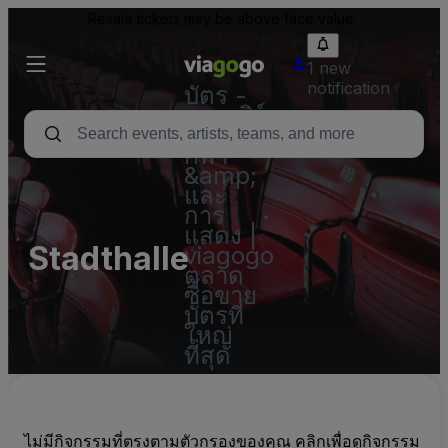
Resale tickets may be above face value.
1 new
notification
บัตร -
คอนเสิร์ต
บัตร
กีฬา
&amp;
และ
การ
แสดง |
Stadthalle
viagogo
ตลาด
ซื้อขาย
บัตรที่
ใหญ่
ที่สุด
ไม่มีกิจกรรมที่ตรงตามตัวกรองของคุณ คลิกเพื่อดูกิจกรรม