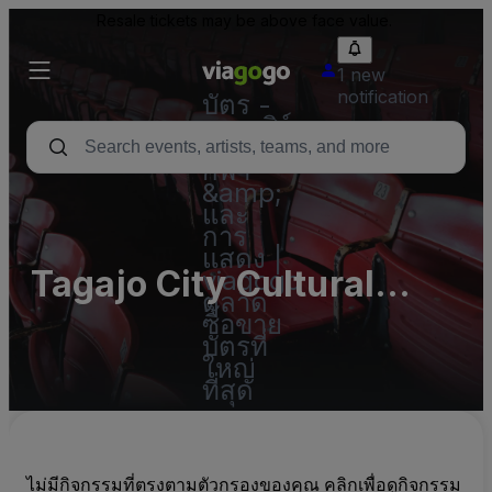
Resale tickets may be above face value.
1 new
notification
บัตร -
คอนเสิร์ต
บัตร
กีฬา
&amp;
และ
การ
แสดง |
Tagajo City Cultural
viagogo
ตลาด
Center (InActive)
ซื้อขาย
บัตรที่
ใหญ่
ที่สุด
ไม่มีกิจกรรมที่ตรงตามตัวกรองของคุณ คลิกเพื่อดูกิจกรรม