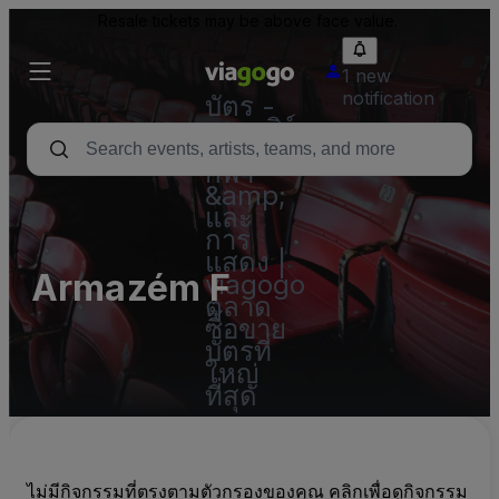
Resale tickets may be above face value.
1 new
notification
บัตร -
คอนเสิร์ต
บัตร
กีฬา
&amp;
และ
การ
แสดง |
Armazém F
viagogo
ตลาด
ซื้อขาย
บัตรที่
ใหญ่
ที่สุด
ไม่มีกิจกรรมที่ตรงตามตัวกรองของคุณ คลิกเพื่อดูกิจกรรม