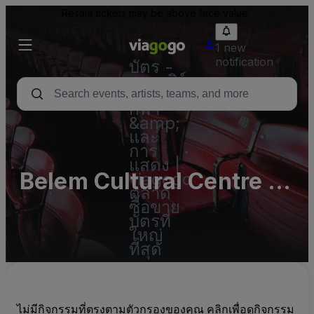
Resale tickets may be above face value.
1 new
notification
บัตร -
คอนเสิร์ต
บัตร
กีฬา
&amp;
และ
การ
แสดง |
Belem Cultural Centre -
viagogo
ตลาด
Large Auditorium
ซื้อขาย
บัตรที่
ใหญ่
ที่สุด
ไม่มีกิจกรรมที่ตรงตามตัวกรองของคุณ คลิกเพื่อดูกิจกรรม