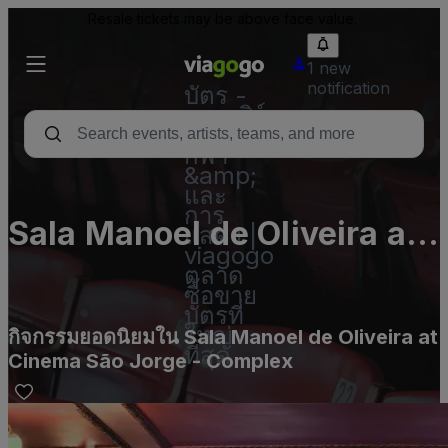
Resale tickets may be above face value.
1 new
notification
บัตร -
คอนเสิร์ต
บัตร
กีฬา
&amp;
และ
การ
Sala Manoel de Oliveira at
แสดง |
viagogo
Cinema São Jorge -
ตลาด
ซื้อขาย
Complex
บัตรที่
ใหญ่
กิจกรรมยอดนิยมใน Sala Manoel de Oliveira at
ที่สุด
Cinema São Jorge - Complex