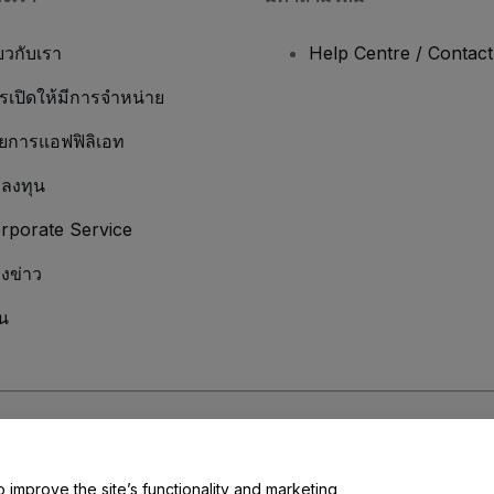
่ยวกับเรา
Help Centre / Contac
รเปิดให้มีการจำหน่าย
ยการแอฟฟิลิเอท
กลงทุน
rporate Service
องข่าว
น
มเป็นส่วนตัว
และ
นโยบายคุกกี้
และ
นโยบายความเป็นส่วนตัวบนมือถือ
ุณ
o improve the site’s functionality and marketing