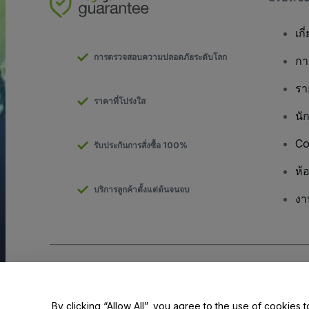
เกี
การตรวจสอบความปลอดภัยระดับโลก
กา
รา
ราคาที่โปร่งใส
นั
Co
รับประกันการสั่งซื้อ 100%
ห้
บริการลูกค้าตั้งแต่ต้นจนจบ
งา
ลิขสิทธิ์ © viagogo GmbH 2026
รายละเอียดบริษัท
การใช้เว็บไซต์นี้ถือเป็นการยอมรับใน
ข้อตกลงและเงื่อนไข
และ
นโยบายควา
ห้ามแชร์ข้อมูลส่วนบุคคลของฉัน/ทางเลือกเกี่ยวกับความเป็นส่วนตัวของค
By clicking “Allow All”, you agree to the use of cookies t