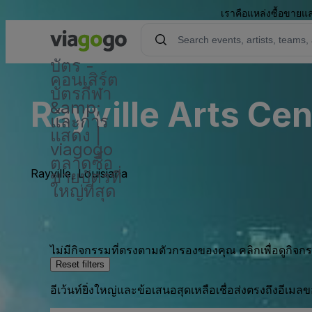
เราคือแหล่งซื้อขายแล
บัตร -
คอนเสิร์ต
บัตรกีฬา
Rayville Arts Cen
&amp;
และการ
แสดง |
viagogo
ตลาดซื้อ
Rayville, Louisiana
ขายบัตรที่
ใหญ่ที่สุด
ไม่มีกิจกรรมที่ตรงตามตัวกรองของคุณ คลิกเพื่อดูกิจ
Reset filters
อีเว้นท์ยิ่งใหญ่และข้อเสนอสุดเหลือเชื่อส่งตรงถึงอีเมล