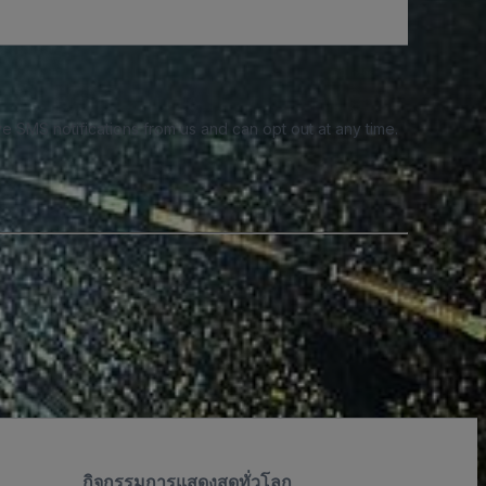
e SMS notifications from us and can opt out at any time.
กิจกรรมการแสดงสดทั่วโลก