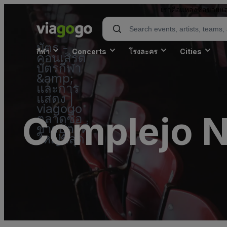
เราคือแหล่งซื้อขายแล
บัตร -
กีฬา
Concerts
โรงละคร
Cities
คอนเสิร์ต
บัตรกีฬา
&amp;
และการ
แสดง |
viagogo
Complejo N
ตลาดซื้อ
ขายบัตรที่
ใหญ่ที่สุด