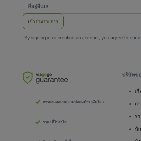
ที่
อยู่
อีเมล
เข้าร่วมรายการ
By signing in or creating an account, you agree to our
u
บริษัทข
เกี
การตรวจสอบความปลอดภัยระดับโลก
กา
รา
ราคาที่โปร่งใส
นั