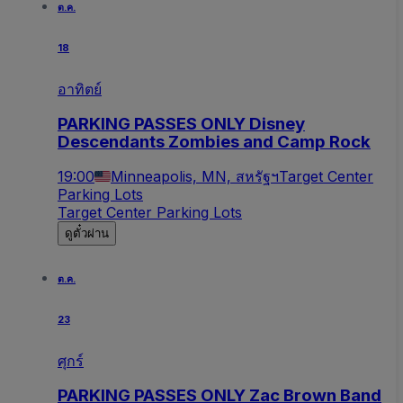
ต.ค.
18
อาทิตย์
PARKING PASSES ONLY Disney
Descendants Zombies and Camp Rock
19:00
Minneapolis, MN, สหรัฐฯ
Target Center
Parking Lots
Target Center Parking Lots
ดูตั๋วผ่าน
ต.ค.
23
ศุกร์
PARKING PASSES ONLY Zac Brown Band