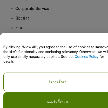
Corporate Service
ห้องข่าว
งาน
มีคําถามไหม
By clicking “Allow All”, you agree to the use of cookies to improv
the site’s functionality and marketing relevancy. Otherwise, we will
Help Centre / Contact Us
only use strictly necessary cookies. See our
Cookies Policy
for
details.
จัดการตั้งค่า
ลิขสิทธิ์ © viagogo GmbH 2026
รายละเอียดบริษัท
การใช้เว็บไซต์นี้ถือเป็นการยอมรับใน
ข้อตกลงและเงื่อนไข
และ
นโยบายความ
เป็นส่วนตัว
และ
นโยบายคุกกี้
และ
นโยบายความเป็นส่วนตัวบนมือถือ
ห้ามแชร์ข้อมูลส่วนบุคคลของฉัน/ทางเลือกเกี่ยวกับความเป็นส่วนตัวของคุณ
ยอมรับทั้งหมด