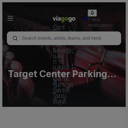
Resale tickets may be above face value.
1 new
notification
บัตร -
คอนเสิร์ต
บัตร
กีฬา
&amp;
และ
การ
แสดง |
Target Center Parking
viagogo
ตลาด
Lots
ซื้อขาย
บัตรที่
ใหญ่
ที่สุด