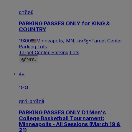
อาทิตย์
PARKING PASSES ONLY for KING &
COUNTRY
19:00
Minneapolis, MN, สหรัฐฯ
Target Center
Parking Lots
Target Center Parking Lots
ดูตั๋วผ่าน
มี.ค.
19-21
ศุกร์-อาทิตย์
PARKING PASSES ONLY D1 Men's
College Basketball Tournament:
Minneapolis - All Sessions (March 19 &
21)