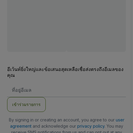
อีเว้นท์ยิ่งใหญ่และข้อเสนอสุดเหลือเชื่อส่งตรงถึงอีเมลของ
คุณ
ที่
อยู่
อีเมล
เข้าร่วมรายการ
By signing in or creating an account, you agree to our
user
agreement
and acknowledge our
privacy policy
. You may
receive SMS notifications from us and can opt out at any