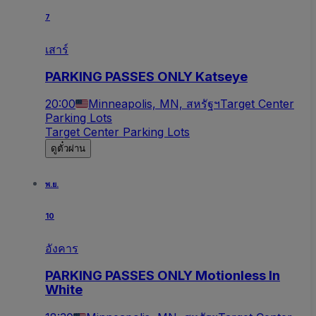
7
เสาร์
PARKING PASSES ONLY Katseye
20:00
Minneapolis, MN, สหรัฐฯ
Target Center
Parking Lots
Target Center Parking Lots
ดูตั๋วผ่าน
พ.ย.
10
อังคาร
PARKING PASSES ONLY Motionless In
White