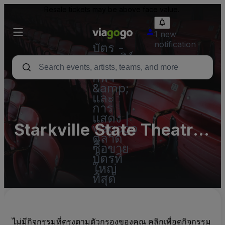
Resale tickets may be above face value.
1 new
notification
บัตร -
คอนเสิร์ต
บัตร
กีฬา
&amp;
และ
การ
แสดง |
Starkville State Theatre
viagogo
ตลาด
Parking Lots (InActive)
ซื้อขาย
บัตรที่
ใหญ่
ที่สุด
ไม่มีกิจกรรมที่ตรงตามตัวกรองของคุณ คลิกเพื่อดูกิจกรรม