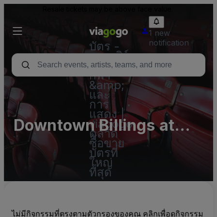
Resale tickets may be above face value.
1 new
notification
บัตร -
คอนเสิร์ต
บัตร
กีฬา
&amp;
และ
การ
แสดง |
Downtown Billings at
viagogo
ตลาด
South Park
ซื้อขาย
บัตรที่
ใหญ่
ที่สุด
ไม่มีกิจกรรมที่ตรงตามตัวกรองของคุณ คลิกเพื่อดูกิจกรรม