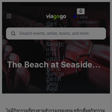
Resale tickets may be above face value.
1 new
notification
บัตร -
คอนเสิร์ต
บัตร
กีฬา
&amp;
และ
การ
แสดง |
The Beach at Seaside
viagogo
ตลาด
Heights Parking Lots
ซื้อขาย
บัตรที่
(InActive)
ใหญ่
ที่สุด
ไม่มีกิจกรรมที่ตรงตามตัวกรองของคุณ คลิกเพื่อดูกิจกรรม