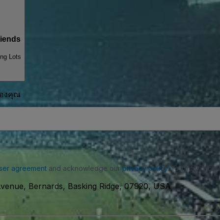
iends
ng Lots
ของคุณ
ser agreement
and acknowledge our
privacy policy
. You may receiv
venue, Bernards, Basking Ridge, 07920, USA