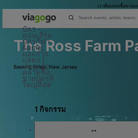
เราคือแหล่งซื้อขายแล
บัตร -
คอนเสิร์ต
The Ross Farm Pa
บัตรกีฬา
&amp;
และการ
แสดง |
viagogo
Basking Ridge, New Jersey
ตลาดซื้อ
ขายบัตรที่
ใหญ่ที่สุด
1 กิจกรรม
ต.ค.