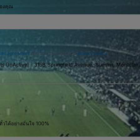
ของคุณ
ser agreement
and acknowledge our
privacy policy
. You may receiv
s (InActive)
-
315B Springfield Avenue, Summit, Montclai
ตั๋วได้อย่างมั่นใจ 100%