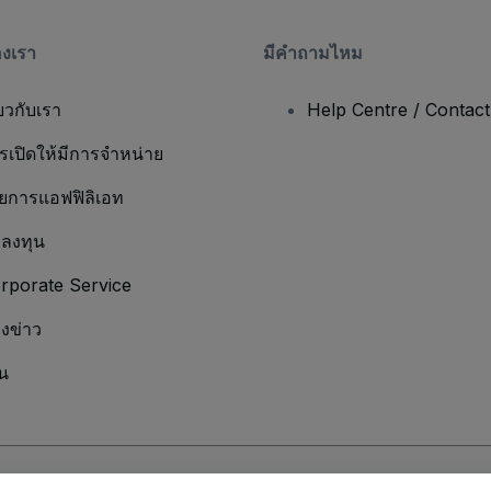
องเรา
มีคําถามไหม
่ยวกับเรา
Help Centre / Contac
รเปิดให้มีการจำหน่าย
ยการแอฟฟิลิเอท
กลงทุน
rporate Service
องข่าว
น