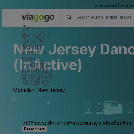
เราคือแหล่งซื้อขายแล
บัตร -
คอนเสิร์ต
บัตรกีฬา
New Jersey Danc
&amp;
และการ
แสดง |
(InActive)
viagogo
ตลาดซื้อ
ขายบัตรที่
ใหญ่ที่สุด
Montclair, New Jersey
ไม่มีกิจกรรมที่ตรงตามตัวกรองของคุณ คลิกเพื่อดูกิจ
Reset filters